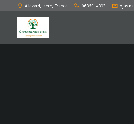
Aller
Allevard, Isere, France
0686914893
ojas.n
au
contenu