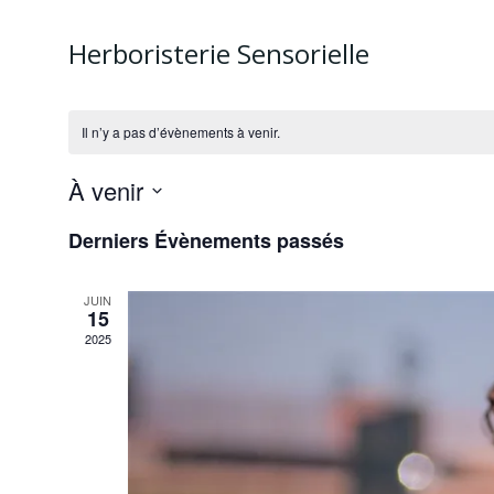
Herboristerie Sensorielle
Il n’y a pas d’évènements à venir.
À venir
Sélectionnez
Derniers Évènements passés
une
date.
JUIN
15
2025